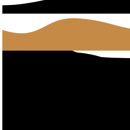
Vuggestuen Regnbuen/Valmuen
Kontakt os
annnr@vejle.dk
Kontakt os
Find os
Vuggestuen Regnbuen/Valmuen
Sjællandsgade 15 A / Blegbanken 7