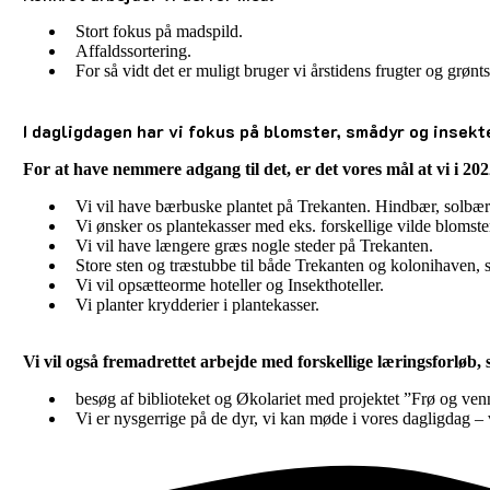
Stort fokus på madspild.
Affaldssortering.
For så vidt det er muligt bruger vi årstidens frugter og grø
I dagligdagen har vi fokus på blomster, smådyr og insekt
For at have nemmere adgang til det, er det vores mål at vi i 202
Vi vil have bærbuske plantet på Trekanten. Hindbær, solbær
Vi ønsker os plantekasser med eks. forskellige vilde blomster
Vi vil have længere græs nogle steder på Trekanten.
Store sten og træstubbe til både Trekanten og kolonihaven,
Vi vil opsætteorme hoteller og Insekthoteller.
Vi planter krydderier i plantekasser.
Vi vil også fremadrettet arbejde med forskellige læringsforløb,
besøg af biblioteket og Økolariet med projektet ”Frø og venn
Vi er nysgerrige på de dyr, vi kan møde i vores dagligdag 