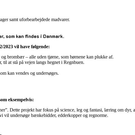
ntsager samt uforbearbejdede madvarer.
er, som kan findes i Danmark.
2/2023 vil have følgende:
 og brombær – alle uden tjørne, som børnene kan plukke af.
, til at stå på vejen langs hegnet i Regnbuen.
 som kan vendes og undersøges.
 som eksempelvis:
er”. Dette projekt har fokus på science, leg og fantasi, læring om dyr,
– vi vil undersøge bænkebidder, edderkopper og regnorme.