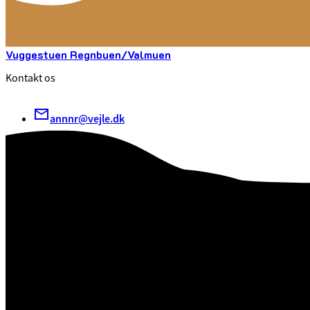
Vuggestuen Regnbuen/Valmuen
Kontakt os
annnr@vejle.dk
Kontakt os
Find os
Vuggestuen Regnbuen/Valmuen
Sjællandsgade 15 A / Blegbanken 7
7100 Vejle
CVR. 29 18 99 00