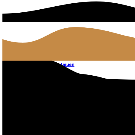
Vuggestuen Regnbuen/Valmuen
Kontakt os
annnr@vejle.dk
Kontakt os
Find os
Vuggestuen Regnbuen/Valmuen