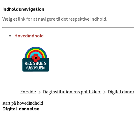
Indholdsnavigation
Vælg et link for at navigere til det respektive indhold.
gå til
Hovedindhold
Forside
Daginstitutionens politikker
Digital dann
start på hovedindhold
Digital dannelse
senest opdateret 13. august 2025